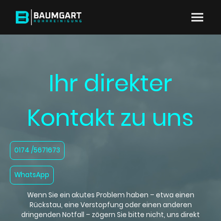
Ihr direkter
Kontakt zu uns
0174 /5671673
WhatsApp
Wenn Sie ein akutes Problem haben – etwa einen
Rückstau, eine Verstopfung oder einen anderen
dringenden Notfall – zögern Sie bitte nicht, uns direkt